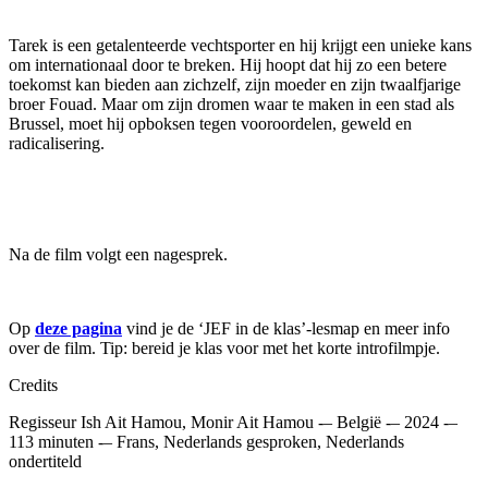
Tarek is een getalenteerde vechtsporter en
hij
krijgt een unieke kans
om internationaal door te breken. Hij hoopt dat hij zo een betere
toekomst kan bieden aan zichzelf, zijn moeder en zijn twaalfjarige
broer Fouad. Maar om zijn dromen waar te maken in een stad als
Brussel, moet hij opboksen tegen vooroordelen, geweld en
radicalisering.
Na de film volgt een nagesprek.
Op
deze pagina
vind je de
‘
JEF in de klas
’-
lesmap en meer info
over de film. Tip:
b
ereid je klas voor met het korte introfilmpje.
Credits
Regisseur
Ish Ait Hamou, Monir Ait Hamou
-
–
België
-
–
20
24
-
–
113
minuten
-
–
Frans, Nederlands gesproken, Nederlands
ondertiteld