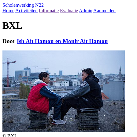
Scholenwerking N22
Home
Activiteiten
Informatie
Evaluatie
Admin
Aanmelden
BXL
Door
Ish Ait Hamou en Monir Ait Hamou
© BXL