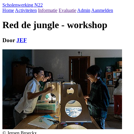
Scholenwerking N22
Home
Activiteiten
Informatie
Evaluatie
Admin
Aanmelden
Red de jungle - workshop
Door
JEF
© Jeroen Broeckx