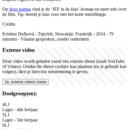
Op
deze pagina
vind je de
‘
JEF in de klas
’-
lesmap en meer info over
de film. Tip:
b
ereid je klas voor met het korte introfilmpje.
Credits
Kristina Dufková
-
T
s
jechië, Slo
w
akije,
F
rankrijk
-
202
4
-
79
minuten
-
V
laams
gesproken,
zonder
ondertitels
Externe video
Deze video wordt geladen vanaf een externe dienst (zoals YouTube
of Vimeo). Omdat die dienst cookies kan plaatsen (en je gebruik kan
volgen), dien je hiervoor toestemming te geven.
Ja, externe video's tonen
Doelgroep(en):
4LJ
Lager - 4de leerjaar
5LJ
Lager - 5de leerjaar
6LJ