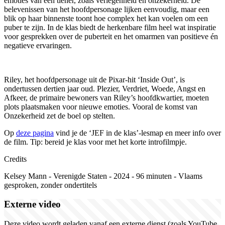
emoties van een tiener, zoals verlegenheid en onzekerheid. De
belevenissen van het hoofdpersonage lijken eenvoudig, maar een
blik op haar binnenste toont hoe complex het kan voelen om een
puber te zijn. In de klas biedt de herkenbare film heel wat inspiratie
voor gesprekken over de puberteit en het omarmen van positieve én
negatieve ervaringen.
Riley, het hoofdpersonage uit de Pixar-hit ‘Inside Out’, is
ondertussen dertien jaar oud. Plezier, Verdriet, Woede, Angst en
Afkeer, de primaire bewoners van Riley’s hoofdkwartier, moeten
plots plaatsmaken voor nieuwe emoties. Vooral de komst van
Onzekerheid zet de boel op stelten.
Op
deze pagina
vind je de
‘
JEF in de klas
’-
lesmap en meer info over
de film. Tip:
b
ereid je klas voor met het korte introfilmpje.
Credits
Kelsey Mann
-
V
erenigde
S
taten
-
2024
-
96
minuten
-
Vlaams
gesproken, zonder ondertitels
Externe video
Deze video wordt geladen vanaf een externe dienst (zoals YouTube