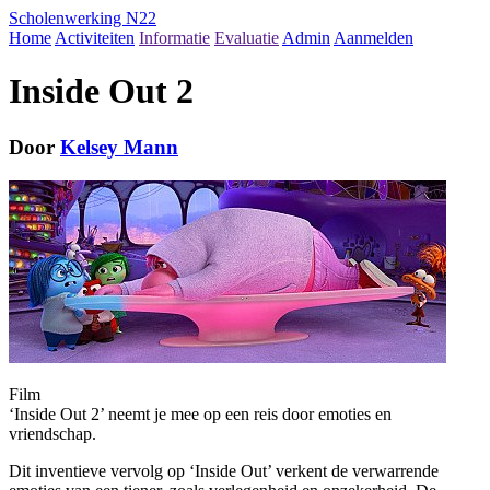
Scholenwerking N22
Home
Activiteiten
Informatie
Evaluatie
Admin
Aanmelden
Inside Out 2
Door
Kelsey Mann
Film
‘Inside Out 2’ neemt je mee op een reis door emoties en
vriendschap.
Dit inventieve vervolg op ‘Inside Out’ verkent de verwarrende