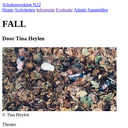
Scholenwerking N22
Home
Activiteiten
Informatie
Evaluatie
Admin
Aanmelden
FALL
Door Tina Heylen
© Tina Heylen
Theater