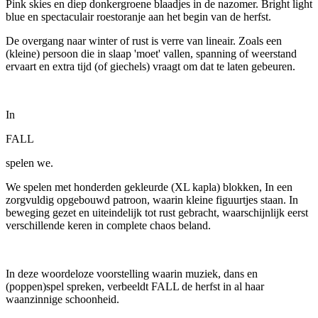
Pink skies en diep donkergroene blaadjes in de nazomer. Bright light
blue en spectaculair roestoranje aan het begin van de herfst.
De overgang naar winter of rust is verre van lineair. Zoals een
(kleine) persoon die in slaap 'moet' vallen, spanning of weerstand
ervaart en extra tijd (of giechels) vraagt om dat te laten gebeuren.
In
FALL
spelen we.
We spelen met honderden gekleurde (XL kapla) blokken, In een
zorgvuldig opgebouwd patroon, waarin kleine figuurtjes staan. In
beweging gezet en uiteindelijk tot rust gebracht, waarschijnlijk eerst
verschillende keren in complete chaos beland.
In deze woordeloze voorstelling waarin muziek, dans en
(poppen)spel spreken, verbeeldt FALL de herfst in al haar
waanzinnige schoonheid.