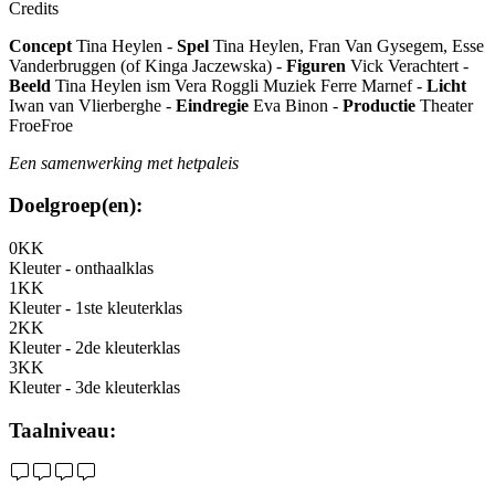
Credits
Concept
Tina Heylen -
Spel
Tina Heylen, Fran Van Gysegem, Esse
Vanderbruggen (of Kinga Jaczewska) -
Figuren
Vick Verachtert -
Beeld
Tina Heylen ism Vera Roggli Muziek Ferre Marnef -
Licht
Iwan van Vlierberghe -
Eindregie
Eva Binon -
Productie
Theater
FroeFroe
Een samenwerking met hetpaleis
Doelgroep(en):
0KK
Kleuter - onthaalklas
1KK
Kleuter - 1ste kleuterklas
2KK
Kleuter - 2de kleuterklas
3KK
Kleuter - 3de kleuterklas
Taalniveau: