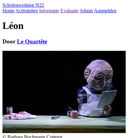
Scholenwerking N22
Home
Activiteiten
Informatie
Evaluatie
Admin
Aanmelden
Léon
Door
Le Quartête
© Barbara Buchmann Cotterot