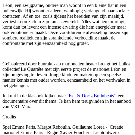
Léon, een zwijgzame, oudere man woont in een kleine flat in een
buitenwijk. Hij woont er alleen, wanhopig verlangend naar sociale
contacten. Af en toe, zoals tijdens het bereiden van zijn maaltijd,
verliest Léon zich in zijn fantasiewereld. Alles wat hem omringt,
komt dan tot leven: een intense ervaring die hem energieker maar
ook emotioneler maakt. Deze voortdurende afwisseling tussen zijn
sombere realiteit en zijn sprankelende verbeelding maakt de
confrontatie met zijn eenzaamheid nog groter.
Geïnspireerd door bunraku- en marionettentheater brengt het Luikse
collectief Le Quartête met zijn eerste project de marionet Léon en
zijn omgeving tot leven. Jonge kinderen maken op een speelse
manier kennis met ouder worden, eenzaamheid en het verdwalen in
het geheugen.
J
e
kunt
in de klas ook kijken naar
‘
Ket &
D
oc
-
Brainbeats
’, een
documenta
ire
over dit thema
. Je kan hem terugvinden in het aanbod
van VRT Max.
Credits
Spel
Emma Paris, Margot
Reboulin
, Guillaume
Lorea
-
Creatie
marionet
Emma Paris
-
Regie
Xavier Foucher
-
Lichtontwerp