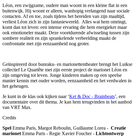
Léon, een zwijgzame, oudere man woont in een kleine flat in een
buitenwijk. Hij woont er alleen, wanhopig verlangend naar sociale
contacten. Af en toe, zoals tijdens het bereiden van zijn maaltijd,
verliest Léon zich in zijn fantasiewereld. Alles wat hem omringt,
komt dan tot leven: een intense ervaring die hem energieker maar
ook emotioneler maakt. Deze voortdurende afwisseling tussen zijn
sombere realiteit en zijn sprankelende verbeelding maakt de
confrontatie met zijn eenzaamheid nog groter.
Geïnspireerd door bunraku- en marionettentheater brengt het Luikse
collectief Le Quartête met zijn eerste project de marionet Léon en
zijn omgeving tot leven. Jonge kinderen maken op een speelse
manier kennis met ouder worden, eenzaamheid en het verdwalen in
het geheugen.
J
e
kunt
in de klas ook kijken naar
‘
Ket &
D
oc
-
Brainbeats
’, een
documenta
ire
over dit thema
. Je kan hem terugvinden in het aanbod
van VRT Max.
Credits
Spel
Emma Paris, Margot
Reboulin
, Guillaume
Lorea
-
Creatie
marionet
Emma Paris
-
Regie
Xavier Foucher
-
Lichtontwerp