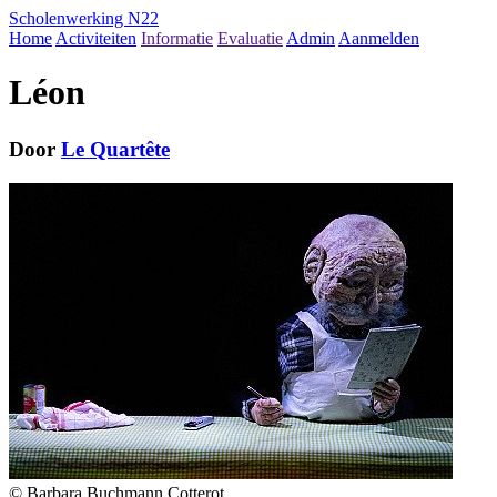
Scholenwerking N22
Home
Activiteiten
Informatie
Evaluatie
Admin
Aanmelden
Léon
Door
Le Quartête
© Barbara Buchmann Cotterot