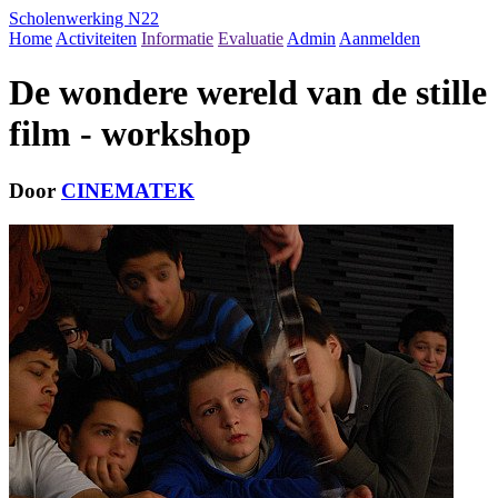
Scholenwerking N22
Home
Activiteiten
Informatie
Evaluatie
Admin
Aanmelden
De wondere wereld van de stille
film - workshop
Door
CINEMATEK