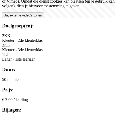
of Vimeo). Omdat die dienst cookies kan plaatsen (en je gebruik kan
volgen), dien je hiervoor toestemming te geven.
Ja, externe video's tonen
Doelgroep(en):
2KK
Kleuter - 2de kleuterklas
3KK
Kleuter - 3de kleuterklas
1LJ
Lager - 1ste leerjaar
Duur:
50 minuten
Prijs:
€ 3.00 / leerling
Bijlagen: