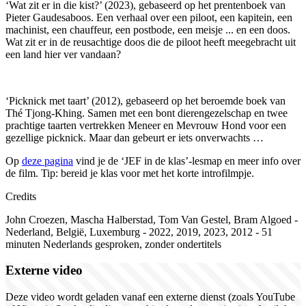
‘Wat zit er in die kist?’ (2023), gebaseerd op het prentenboek van
Pieter Gaudesaboos. Een verhaal over een piloot, een kapitein, een
machinist, een chauffeur, een postbode, een meisje ... en een doos.
Wat zit er in de reusachtige doos die de piloot heeft meegebracht uit
een land hier ver vandaan?
‘Picknick met taart’ (2012), gebaseerd op het beroemde boek van
Thé Tjong-Khing. Samen met een bont dierengezelschap en twee
prachtige taarten vertrekken Meneer en Mevrouw Hond voor een
gezellige picknick. Maar dan gebeurt er iets onverwachts …
Op
deze pagina
vind je de
‘
JEF in de klas
’-
lesmap en meer info over
de film. Tip:
b
ereid je klas voor met het korte introfilmpje.
Credits
John Croezen, Mascha Halberstad, Tom Van Gestel, Bram Algoed
-
Nederland, België, Luxemburg
-
2022, 2019, 2023, 2012
-
51
minuten
Nederlands gesproken, zonder ondertitels
Externe video
Deze video wordt geladen vanaf een externe dienst (zoals YouTube