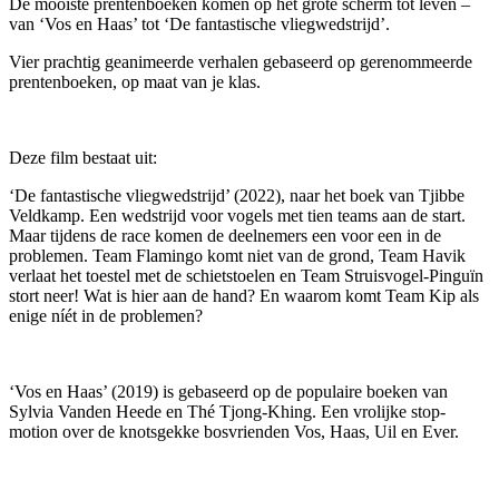
De mooiste prentenboeken komen op het grote scherm tot leven –
van ‘Vos en Haas’ tot ‘De fantastische vliegwedstrijd’.
Vier prachtig geanimeerde verhalen gebaseerd op gerenommeerde
prentenboeken, op maat van je klas.
Deze film bestaat uit:
‘De fantastische vliegwedstrijd’ (2022), naar het boek van Tjibbe
Veldkamp. Een wedstrijd voor vogels met tien teams aan de start.
Maar tijdens de race komen de deelnemers een voor een in de
problemen. Team Flamingo komt niet van de grond, Team Havik
verlaat het toestel met de schietstoelen en Team Struisvogel-Pinguïn
stort neer! Wat is hier aan de hand? En waarom komt Team Kip als
enige níét in de problemen?
‘Vos en Haas’ (2019) is gebaseerd op de populaire boeken van
Sylvia Vanden Heede en Thé Tjong-Khing. Een vrolijke stop-
motion over de knotsgekke bosvrienden Vos, Haas, Uil en Ever.