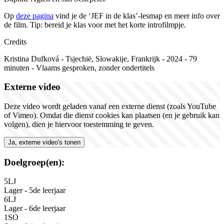
Op
deze pagina
vind je de
‘
JEF in de klas
’-
lesmap en meer info over
de film. Tip:
b
ereid je klas voor met het korte introfilmpje.
Credits
Kristina Dufková
-
T
s
jechië, Slo
w
akije,
F
rankrijk
-
202
4
-
79
minuten
-
V
laams
gesproken,
zonder
ondertitels
Externe video
Deze video wordt geladen vanaf een externe dienst (zoals YouTube
of Vimeo). Omdat die dienst cookies kan plaatsen (en je gebruik kan
volgen), dien je hiervoor toestemming te geven.
Ja, externe video's tonen
Doelgroep(en):
5LJ
Lager - 5de leerjaar
6LJ
Lager - 6de leerjaar
1SO