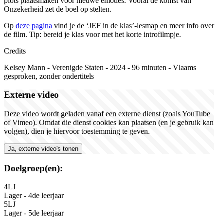
plots plaatsmaken voor nieuwe emoties. Vooral de komst van
Onzekerheid zet de boel op stelten.
Op
deze pagina
vind je de
‘
JEF in de klas
’-
lesmap en meer info over
de film. Tip:
b
ereid je klas voor met het korte introfilmpje.
Credits
Kelsey Mann
-
V
erenigde
S
taten
-
2024
-
96
minuten
-
Vlaams
gesproken, zonder ondertitels
Externe video
Deze video wordt geladen vanaf een externe dienst (zoals YouTube
of Vimeo). Omdat die dienst cookies kan plaatsen (en je gebruik kan
volgen), dien je hiervoor toestemming te geven.
Ja, externe video's tonen
Doelgroep(en):
4LJ
Lager - 4de leerjaar
5LJ
Lager - 5de leerjaar