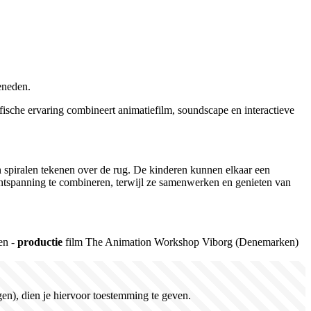
eneden.
fische ervaring combineert animatiefilm, soundscape en interactieve
en spiralen tekenen over de rug. De kinderen kunnen elkaar een
ontspanning te combineren, terwijl ze samenwerken en genieten van
en -
productie
film
The Animation Workshop Viborg (
D
enemarken
)
en), dien je hiervoor toestemming te geven.