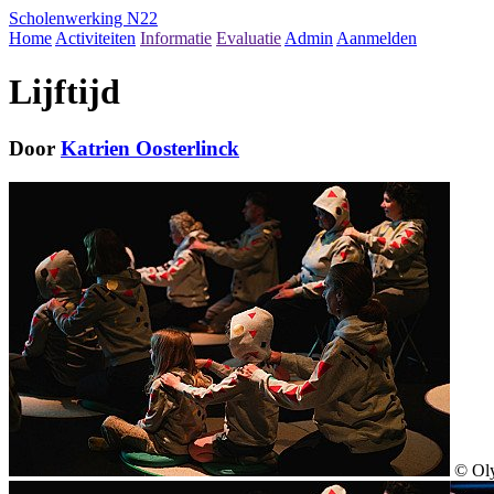
Scholenwerking N22
Home
Activiteiten
Informatie
Evaluatie
Admin
Aanmelden
Lijftijd
Door
Katrien Oosterlinck
© Ol