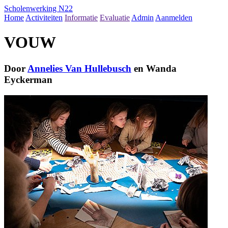
Scholenwerking N22
Home
Activiteiten
Informatie
Evaluatie
Admin
Aanmelden
VOUW
Door
Annelies Van Hullebusch
en Wanda
Eyckerman