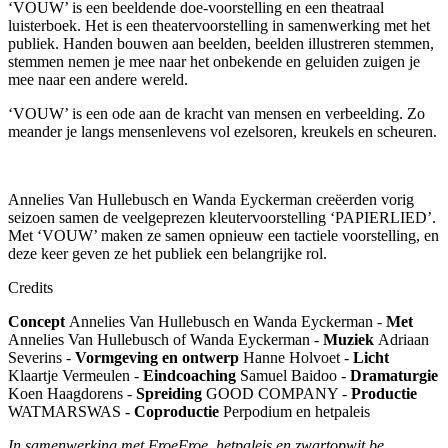
‘VOUW’ is een beeldende doe-voorstelling en een theatraal
luisterboek. Het is een theatervoorstelling in samenwerking met het
publiek. Handen bouwen aan beelden, beelden illustreren stemmen,
stemmen nemen je mee naar het onbekende en geluiden zuigen je
mee naar een andere wereld.
‘VOUW’ is een ode aan de kracht van mensen en verbeelding. Zo
meander je langs mensenlevens vol ezelsoren, kreukels en scheuren.
Annelies Van Hullebusch en Wanda Eyckerman creëerden vorig
seizoen samen de veelgeprezen kleutervoorstelling ‘PAPIERLIED’.
Met ‘VOUW’ maken ze samen opnieuw een tactiele voorstelling, en
deze keer geven ze het publiek een belangrijke rol.
Credits
Concept
Annelies Van Hullebusch en Wanda Eyckerman -
Met
Annelies Van Hullebusch of Wanda Eyckerman -
Muziek
Adriaan
Severins -
Vormgeving en ontwerp
Hanne Holvoet -
Licht
Klaartje Vermeulen -
Eindcoaching
Samuel Baidoo -
Dramaturgie
Koen Haagdorens -
Spreiding
GOOD COMPANY -
Productie
WATMARSWAS -
Coproductie
Perpodium en hetpaleis
In samenwerking met FroeFroe, hetpaleis en zwartopwit.be