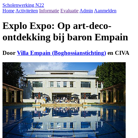
Scholenwerking N22
Home
Activiteiten
Informatie
Evaluatie
Admin
Aanmelden
Explo Expo: Op art-deco-
ontdekking bij baron Empain
Door
Villa Empain (Boghossianstichting)
en CIVA